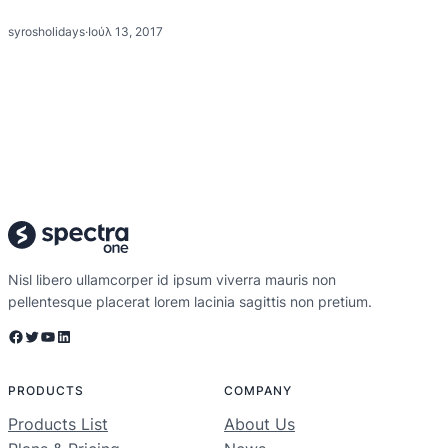
syrosholidays
·
Ιούλ 13, 2017
Nisl libero ullamcorper id ipsum viverra mauris non
pellentesque placerat lorem lacinia sagittis non pretium.
Facebook
Twitter
YouTube
Linkedin
PRODUCTS
COMPANY
Products List
About Us